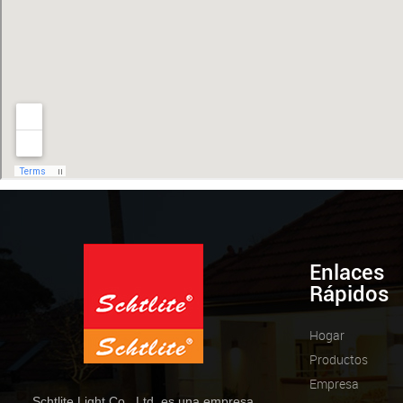
Enlaces
Rápidos
Hogar
Productos
Empresa
Schtlite Light Co., Ltd. es una empresa