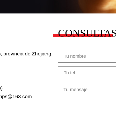
CONSULTA
 provincia de Zhejiang,
s)
lamps@163.com