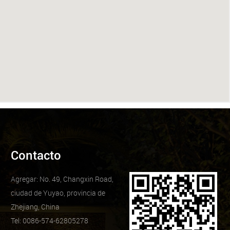
Contacto
Agregar: No. 49, Changxin Road,
ciudad de Yuyao, provincia de
Zhejiang, China
Tel: 0086-574-62805278